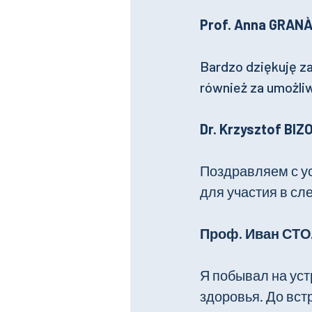
Prof. Anna GRANÀ (
Bardzo dziękuję za
również za umożliw
Dr. Krzysztof BIZ
Поздравляем с у
для участия в сл
Проф. Иван СТО
Я побывал на уст
здоровья. До вст