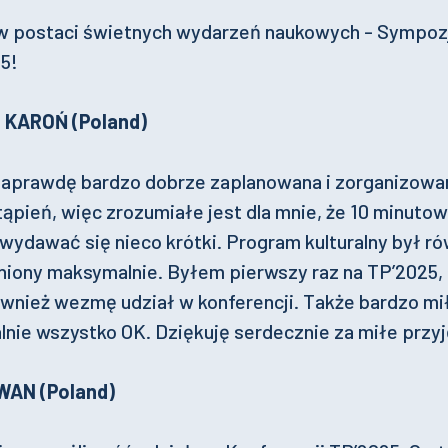
 w postaci świetnych wydarzeń naukowych - Sympoz
5!
rz KAROŃ (Poland)
naprawdę bardzo dobrze zaplanowana i zorganizowan
ąpień, więc zrozumiałe jest dla mnie, że 10 minutow
wydawać się nieco krótki. Program kulturalny był r
niony maksymalnie. Byłem pierwszy raz na TP’2025, 
wnież wezmę udział w konferencji. Także bardzo mi
lnie wszystko OK. Dziękuję serdecznie za miłe przy
IWAN (Poland)