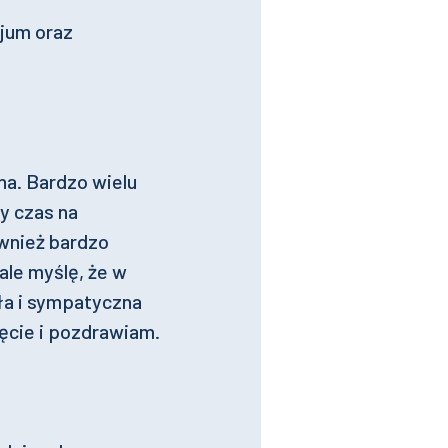
jum oraz
a. Bardzo wielu
y czas na
ównież bardzo
ale myślę, że w
ła i sympatyczna
jęcie i pozdrawiam.