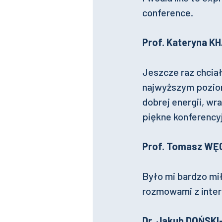
conference.
Prof. Kateryna K
Jeszcze raz chcia
najwyższym poziom
dobrej energii, wr
piękne konferencyj
Prof. Tomasz WĘ
Było mi bardzo mi
rozmowami z inter
Dr. Jakub DOŃSKI