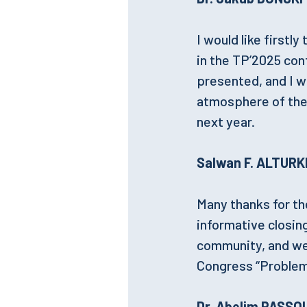
I would like firstl
in the TP’2025 con
presented, and I w
atmosphere of the 
next year.
Salwan F. ALTURKI
Many thanks for th
informative closin
community, and we 
Congress “Problems
Dr. Abelim PASSOL