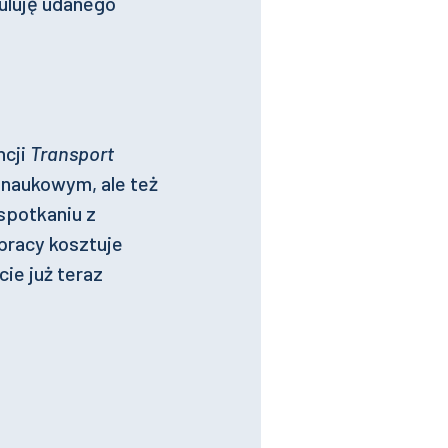
uluję udanego
ncji
Transport
 naukowym, ale też
 spotkaniu z
 pracy kosztuje
ie już teraz