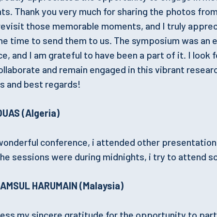
nts. Thank you very much for sharing the photos fro
revisit those memorable moments, and I truly apprec
the time to send them to us. The symposium was an e
e, and I am grateful to have been a part of it. I look 
ollaborate and remain engaged in this vibrant resea
s and best regards!
UAS (Algeria)
wonderful conference, i attended other presentation
he sessions were during midnights, i try to attend 
SHAMSUL HARUMAIN (Malaysia)
ress my sincere gratitude for the opportunity to part