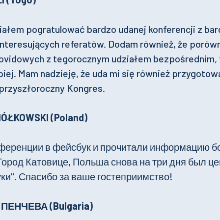
iałem pogratulować bardzo udanej konferencji z bar
interesujących referatów. Dodam również, że porówn
covidowych z tegorocznym udziałem bezpośrednim, 
iej. Mam nadzieję, że uda mi się również przygotow
 przyszłoroczny Kongres.
 ZIÓŁKOWSKI (Poland)
нференции в фейсбук и прочитали информацию бо
Город Катовице, Польша снова на три дня был ц
ки". Спасибо за ваше гостеприимство!
ПЕНЧЕВА (Bulgaria)