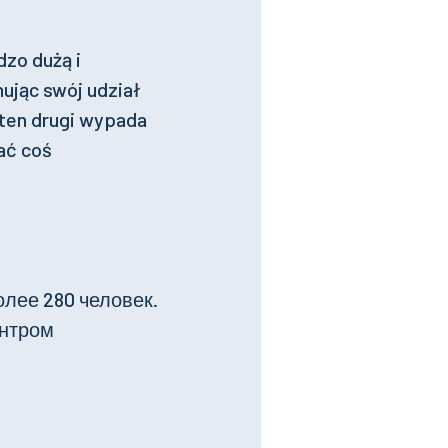
dzo dużą i
ując swój udział
ten drugi wypada
ać coś
лее 280 человек.
ентром