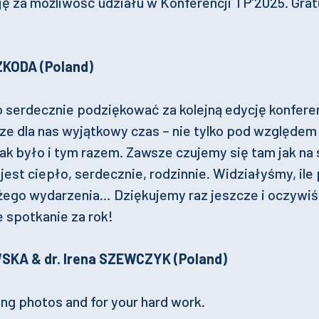
ję za możliwość udziału w Konferencji TP’2025. Grat
SZKODA (Poland)
 serdecznie podziękować za kolejną edycję konfere
sze dla nas wyjątkowy czas – nie tylko pod względem
Tak było i tym razem. Zawsze czujemy się tam jak na
 jest ciepło, serdecznie, rodzinnie. Widziałyśmy, ile
żego wydarzenia… Dziękujemy raz jeszcze i oczywiśc
 spotkanie za rok!
WSKA & dr. Irena SZEWCZYK (Poland)
ing photos and for your hard work.