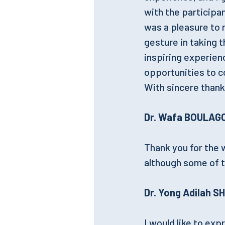
with the participa
was a pleasure to 
gesture in taking 
inspiring experienc
opportunities to c
With sincere thank
Dr. Wafa BOULAGO
Thank you for the 
although some of t
Dr. Yong Adilah 
I would like to exp