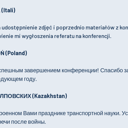
Itali)
 udostępnienie zdjęć i poprzednio materiałów z kon
ienie mi wygłoszenia referatu na konferencji.
OŃ (Poland)
спешным завершением конференции! Спасибо з
едующем году.
ЛПОВСКИХ (Kazakhstan)
роенном Вами празднике транспортной науки. Ус
речи после войны.