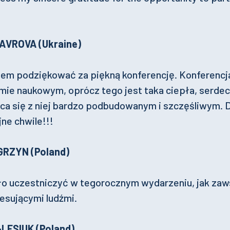
HAVROVA (Ukraine)
łem podziękować za piękną konferencję. Konferencja
ie naukowym, oprócz tego jest taka ciepła, serdecz
aca się z niej bardzo podbudowanym i szczęśliwym. D
ne chwile!!!
GRZYN (Poland)
ło uczestniczyć w tegorocznym wydarzeniu, jak za
esującymi ludźmi.
-LESIUK (Poland)