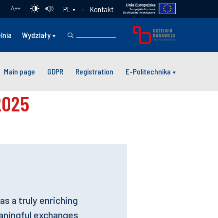
Kontakt
PL
A
++
lnia
Wydziały
Main page
GDPR
Registration
E-Politechnika
as a truly enriching
eaningful exchanges