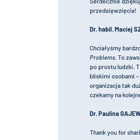
Serdecznie dzięku
przedsięwzięcia!
Dr. habil. Maciej 
Chciałyśmy bardzo
Problems
. To zaw
po prostu ludzki. 
bliskimi osobami –
organizacja tak du
czekamy na kolejne
Dr. Paulina GAJE
Thank you for shar