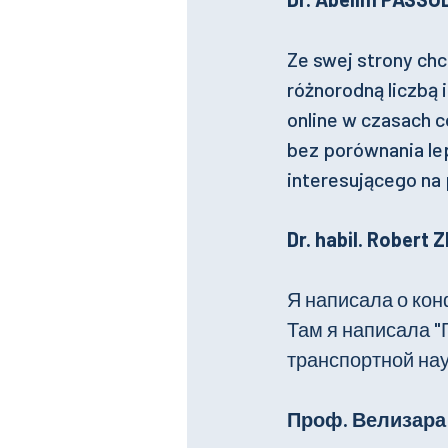
Ze swej strony chc
różnorodną liczbą 
online w czasach 
bez porównania lep
interesującego na
Dr. habil. Robert
Я написала о ко
Там я написала "
транспортной нау
Проф. Велизара 