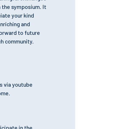
m the symposium. It
iate your kind
nriching and
forward to future
rch community.
s via youtube
some.
icipate in the