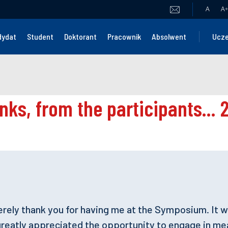
A
A
+
dydat
Student
Doktorant
Pracownik
Absolwent
Ucze
cerely thank you for having me at the Symposium. It w
greatly appreciated the opportunity to engage in m